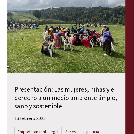
Informes
Comunicados de prensa
Materiales de capacitación
Documentos informativos
Presentaciones legales
Declaraciones
Presentación: Las mujeres, niñas y el
derecho a un medio ambiente limpio,
Informes anuales
sano y sostenible
13 febrero 2023
Empoderamiento legal
Acceso a la justicia