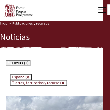
Inicio
Publicaciones y recursos
Nuestro trabajo
Noticias
Voces comunitarias
Socios y Países
Últimas noticias
Filters (3)
Back
Publicaciones y recursos
Español
Tierras, territorios y recursos
Publicaciones y recursos
Quiénes somos
Sala de prensa
Noticias
Apóyenos