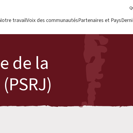
Q
Notre travail
Voix des communautés
Partenaires et Pays
Derni
e de la
 (PSRJ)