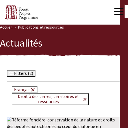
Accueil
Publications et ressources
Notre travail
Actualités
Voix des communautés
Partenaires et Pays
Dernières actualités
Filters (2)
Back
Publications et ressources
Français
Droit à des terres, territoires et
Publications et ressources
Qui nous sommes
ressources
Salle de presse
Actualités
Nous soutenir