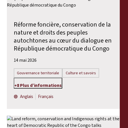
Rapports
Communiqués de presse
Réforme foncière, conservation de la
nature et droits des peuples
Matériel de formation
autochtones au cœur du dialogue en
République démocratique du Congo
Documents d'information
14 mai 2026
Procédures juridiques
Gouvernance territoriale
Culture et savoirs
Déclarations
+8 Plus d’informations
Anglais
Français
Rapports annuels