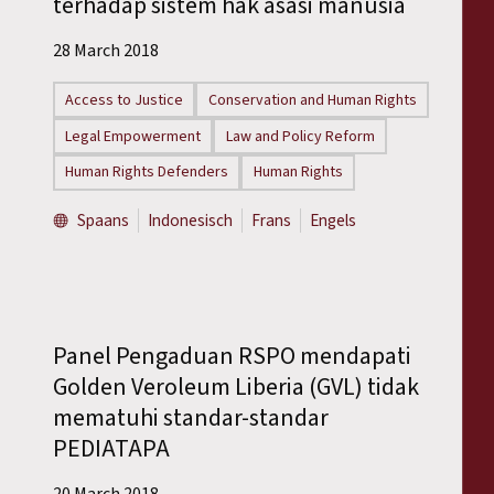
terhadap sistem hak asasi manusia
Reports
28 March 2018
Press Releases
Access to Justice
Conservation and Human Rights
Training Materials
Legal Empowerment
Law and Policy Reform
Human Rights Defenders
Human Rights
Briefing Papers
Spaans
Indonesisch
Frans
Engels
Legal Submissions
Declarations
Panel Pengaduan RSPO mendapati
Annual Reports
Golden Veroleum Liberia (GVL) tidak
mematuhi standar-standar
PEDIATAPA
20 March 2018