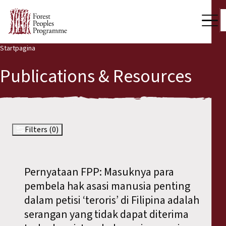
Startpagina
Our Work
Publications & Resources
Community Voices
Partners & Countries
Latest News
Filters (0)
Back
Publications & Resources
Pernyataan FPP: Masuknya para
Publications & Resources
Who we are
pembela hak asasi manusia penting
Press Room
dalam petisi ‘teroris’ di Filipina adalah
News
serangan yang tidak dapat diterima
Support Us