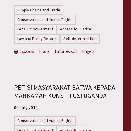
Reports
Supply Chains and Trade
Press Releases
Conservation and Human Rights
Legal Empowerment
Access to Justice
Training Materials
Law and Policy Reform
Self-determination
Briefing Papers
Spaans
Frans
Indonesisch
Engels
Legal Submissions
Declarations
PETISI MASYARAKAT BATWA KEPADA
MAHKAMAH KONSTITUSI UGANDA
Annual Reports
09 July 2014
Conservation and Human Rights
Legal Empowerment
Access to Justice