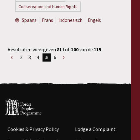
Conservation and Human Rights
Spaans
Frans
Indonesisch
Engels
Resultaten weergeven
81
tot
100
van de
115
2
3
4
5
6
«
Volgende
Voorgaand
»
Cookies & Privacy Policy
Lodge a Complaint