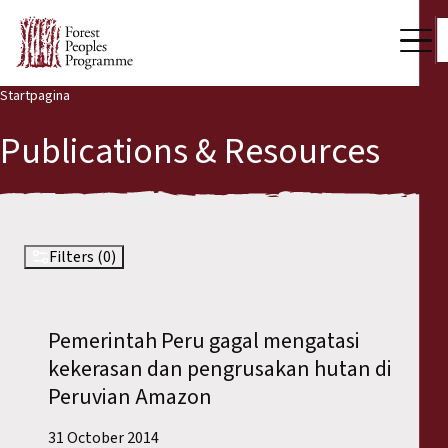
Startpagina
Our Work
Publications & Resources
Community Voices
Partners & Countries
Latest News
Filters (0)
Back
Publications & Resources
Pemerintah Peru gagal mengatasi
Publications & Resources
Who we are
kekerasan dan pengrusakan hutan di
Press Room
Peruvian Amazon
News
Support Us
31 October 2014