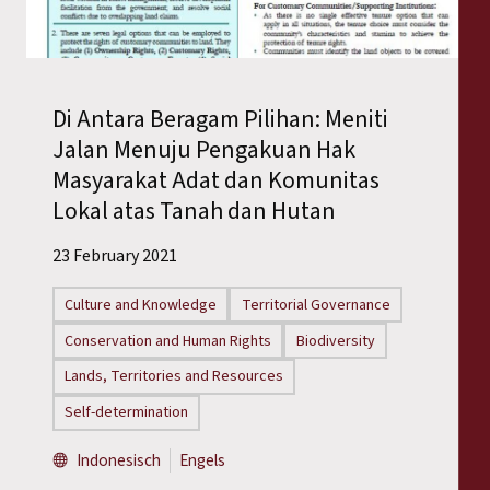
Reports
Press Releases
Di Antara Beragam Pilihan: Meniti
Training Materials
Jalan Menuju Pengakuan Hak
Masyarakat Adat dan Komunitas
Briefing Papers
Lokal atas Tanah dan Hutan
Legal Submissions
23 February 2021
Culture and Knowledge
Territorial Governance
Declarations
Conservation and Human Rights
Biodiversity
Annual Reports
Lands, Territories and Resources
Self-determination
Indonesisch
Engels