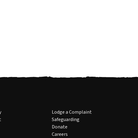
y
Lodge a Complaint
t
Safeguarding
Donate
Careers