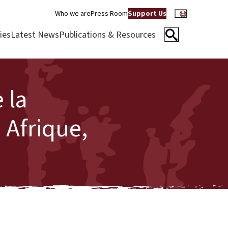
Who we are
Press Room
Support Us
ies
Latest News
Publications & Resources
 la
 Afrique,