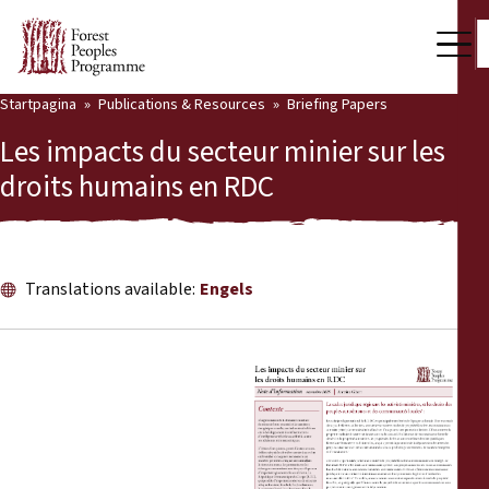
Startpagina
Publications & Resources
Briefing Papers
Our Work
Les impacts du secteur minier sur les
Community Voices
droits humains en RDC
Partners & Countries
Latest News
Translations available:
Engels
Back
Publications & Resources
Publications & Resources
Who we are
Press Room
News
Support Us