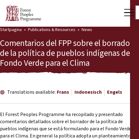
Startpagina
Publications & Resources
News
Our Work
Comentarios del FPP sobre el borrador
Community Voices
de la política de pueblos indígenas del
Fondo Verde para el Clima
Partners & Countries
Latest News
Back
Publications & Resources
Translations available:
Frans
Indonesisch
Engels
Publications & Resources
Who we are
El Forest Peoples Programme ha recopilado y presentado
Press Room
comentarios detallados sobre el borrador de la política de
News
pueblos indígenas que se está formulando para el Fondo Verde
Support Us
para el Clima. En general la política adopta un planteamiento