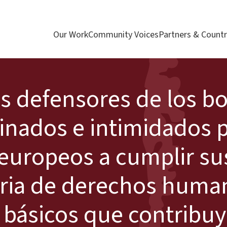
Our Work
Community Voices
Partners & Countr
os defensores de los b
sinados e intimidados 
 europeos a cumplir su
ria de derechos huma
 básicos que contribuy