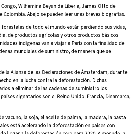
 Congo, Wilhemina Beyan de Liberia, James Otto de
 Colombia. Abajo se pueden leer unas breves biografías.
forestales de todo el mundo están perdiendo sus vidas,
ial de productos agrícolas y otros productos básicos
idades indígenas van a viajar a París con la finalidad de
adenas mundiales de suministro, de manera que se
de la Alianza de las Declaraciones de Ámsterdam, durante
hecho en la lucha contra la deforestación. Dichas
rios a eliminar de las cadenas de suministro los
 países signatarios son el Reino Unido, Francia, Dinamarca,
vacuno, la soja, el aceite de palma, la madera, la pasta
erales está acelerando la deforestación en países con
 de llegar a la deforestación cero para 2020. A menudo la