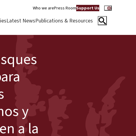
Who we are
Press Room
Support Us
ies
Latest News
Publications & Resources
osques
para
s
nos y
en a la