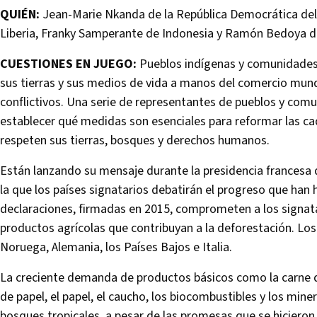
QUIÉN:
Jean-Marie Nkanda de la República Democrática del
Liberia, Franky Samperante de Indonesia y Ramón Bedoya de
CUESTIONES EN JUEGO:
Pueblos indígenas y comunidades 
sus tierras y sus medios de vida a manos del comercio mund
conflictivos. Una serie de representantes de pueblos y comun
establecer qué medidas son esenciales para reformar las c
respeten sus tierras, bosques y derechos humanos.
Están lanzando su mensaje durante la presidencia francesa 
la que los países signatarios debatirán el progreso que han 
declaraciones, firmadas en 2015, comprometen a los signata
productos agrícolas que contribuyan a la deforestación. Los
Noruega, Alemania, los Países Bajos e Italia.
La creciente demanda de productos básicos como la carne de 
de papel, el papel, el caucho, los biocombustibles y los min
bosques tropicales, a pesar de las promesas que se hicieron