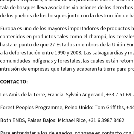
tala de bosques lleva asociadas violaciones de los derechos
de los pueblos de los bosques junto con la destrucción de h
Europa es uno de los mayores importadores de productos b
contenidos en productos tales como el champú, los cereales
hasta el punto de que 27 Estados miembros de la Unión Eur
a la deforestación entre 1990 y 2008. Las salvaguardias y ma
comunidades indígenas y forestales, las cuales están retoman
intrusión de empresas que talan y acaparan la tierra para pr
CONTACTO:
Les Amis de la Terre, Francia: Sylvain Angerand, +33 7 51 69 
Forest Peoples Programme, Reino Unido: Tom Griffiths, +4
Both ENDS, Países Bajos: Michael Rice, +31 6 3987 8462
Para entrevistar a los delegados, póngase en contacto con l