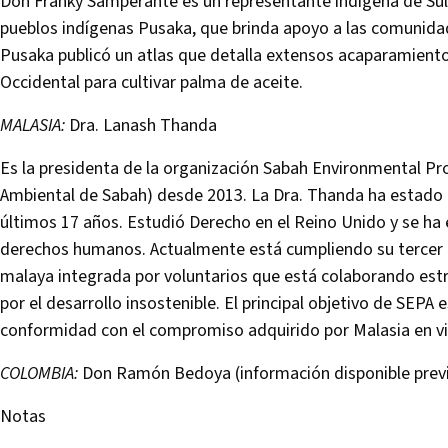
Don Franky Samperante es un representante indígena de Sula
pueblos indígenas Pusaka, que brinda apoyo a las comunida
Pusaka publicó un atlas que detalla extensos acaparamiento
Occidental para cultivar palma de aceite.
MALASIA:
Dra. Lanash Thanda
Es la presidenta de la organización Sabah Environmental Pr
Ambiental de Sabah) desde 2013. La Dra. Thanda ha estado 
últimos 17 años. Estudió Derecho en el Reino Unido y se ha e
derechos humanos. Actualmente está cumpliendo su terce
malaya integrada por voluntarios que está colaborando e
por el desarrollo insostenible. El principal objetivo de SEPA 
conformidad con el compromiso adquirido por Malasia en vir
COLOMBIA:
Don Ramón Bedoya (información disponible previa
Notas