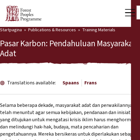
Startpagina
Publications & Resources
Training Materials
Our Work
Pasar Karbon: Pendahuluan Masyarakat
Community Voices
Adat
Partners & Countries
Latest News
Translations available:
Spaans
Frans
Back
Publications & Resources
Selama beberapa dekade, masyarakat adat dan perwakilannya
Publications & Resources
Who we are
telah menuntut agar semua kebijakan, pendanaan dan inisiatif
yang ditujukan untuk mengatasi krisis iklim harus menghormati
Press Room
News
dan melindungi hak-hak, budaya, mata pencaharian dan
pengetahuannya. Mereka bersikeras untuk diperlakukan sebagai
Support Us