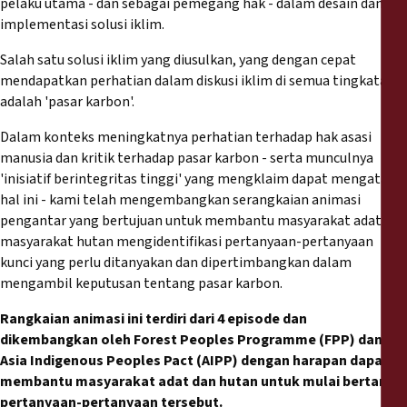
pelaku utama - dan sebagai pemegang hak - dalam desain dan
Reports
implementasi solusi iklim.
Press Releases
Salah satu solusi iklim yang diusulkan, yang dengan cepat
mendapatkan perhatian dalam diskusi iklim di semua tingkatan,
adalah 'pasar karbon'.
Training Materials
Dalam konteks meningkatnya perhatian terhadap hak asasi
manusia dan kritik terhadap pasar karbon - serta munculnya
Briefing Papers
'inisiatif berintegritas tinggi' yang mengklaim dapat mengatasi
hal ini - kami telah mengembangkan serangkaian animasi
Legal Submissions
pengantar yang bertujuan untuk membantu masyarakat adat dan
masyarakat hutan mengidentifikasi pertanyaan-pertanyaan
Declarations
kunci yang perlu ditanyakan dan dipertimbangkan dalam
mengambil keputusan tentang pasar karbon.
Annual Reports
Rangkaian animasi ini terdiri dari 4 episode dan
dikembangkan oleh Forest Peoples Programme (FPP) dan
Asia Indigenous Peoples Pact (AIPP) dengan harapan dapat
membantu masyarakat adat dan hutan untuk mulai bertanya
pertanyaan-pertanyaan tersebut.