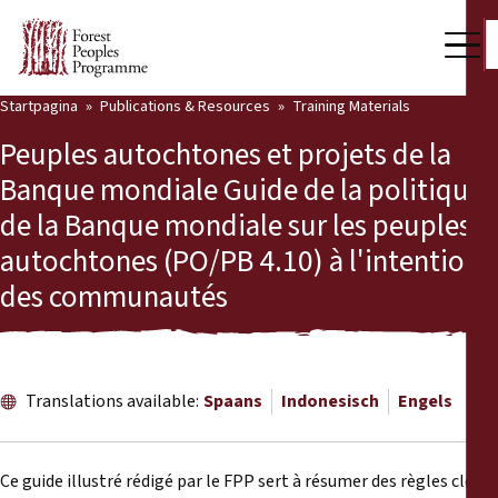
Startpagina
Publications & Resources
Training Materials
Our Work
Peuples autochtones et projets de la
Community Voices
Banque mondiale Guide de la politique
de la Banque mondiale sur les peuples
Partners & Countries
autochtones (PO/PB 4.10) à l'intention
Latest News
des communautés
Back
Publications & Resources
Publications & Resources
Who we are
Translations available:
Spaans
Indonesisch
Engels
Press Room
News
Support Us
Ce guide illustré rédigé par le FPP sert à résumer des règles clés