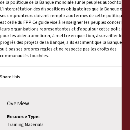
Reports
de la politique de la Banque mondiale sur le peuples autochtones.
L'interprétation des dispositions obligatoires que la Banque et
ses emprunteurs doivent remplir aux termes de cette politique
Press Releases
est celle du FPP. Ce guide vise à renseigner les peuples concernés,
leurs organisations representantes et d'appui sur cette politique
Training Materials
pour les aider à ameliorer, à mettre en question, à surveiller le
progrès des projets de la Banque, s'ils estiment que la Banque ne
suit pas ses propres règles et ne respecte pas les droits des
Briefing Papers
communautés touchées.
Legal Submissions
Share this
Declarations
Annual Reports
Overview
Resource Type:
Training Materials