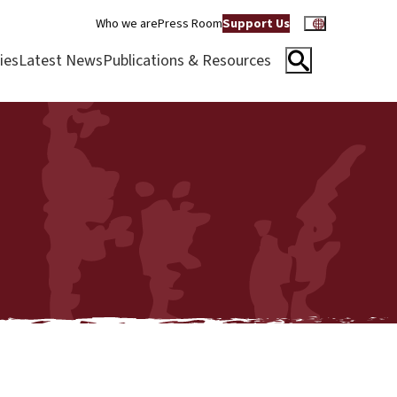
Who we are
Press Room
Support Us
ies
Latest News
Publications & Resources