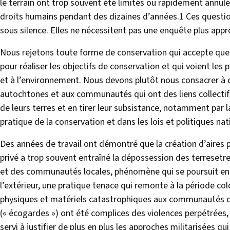
le terrain ont trop souvent été limités ou rapidement annu
droits humains pendant des dizaines d’années.1 Ces questio
sous silence. Elles ne nécessitent pas une enquête plus appr
Nous rejetons toute forme de conservation qui accepte que l
pour réaliser les objectifs de conservation et qui voient l
et à l’environnement. Nous devons plutôt nous consacrer à 
autochtones et aux communautés qui ont des liens collectifs
de leurs terres et en tirer leur subsistance, notamment par
pratique de la conservation et dans les lois et politiques nat
Des années de travail ont démontré que la création d’aires
privé a trop souvent entraîné la dépossession des terreset
et des communautés locales, phénomène qui se poursuit enc
l’extérieur, une pratique tenace qui remonte à la période colo
physiques et matériels catastrophiques aux communautés c
(« écogardes ») ont été complices des violences perpétrées,
servi à justifier de plus en plus les approches militarisées 