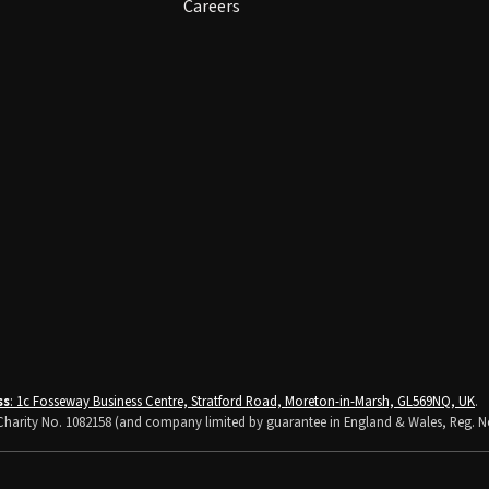
Careers
ss
: 1c Fosseway Business Centre, Stratford Road, Moreton-in-Marsh, GL569NQ, UK
.
K Charity No. 1082158 (and company limited by guarantee in England & Wales, Reg. N