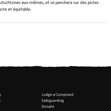
autochtones eux-mêmes, et se penchera sur des pistes
ste et équitable.
y
Lodge a Complaint
t
Safeguarding
Donate