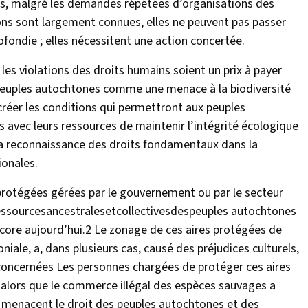
lés, malgré les demandes répétées d’organisations des
ns sont largement connues, elles ne peuvent pas passer
ofondie ; elles nécessitent une action concertée.
es violations des droits humains soient un prix à payer
es peuples autochtones comme une menace à la biodiversité
créer les conditions qui permettront aux peuples
 avec leurs ressources de maintenir l’intégrité écologique
 la reconnaissance des droits fondamentaux dans la
ionales.
 protégées gérées par le gouvernement ou par le secteur
ressourcesancestralesetcollectivesdespeuples autochtones
ore aujourd’hui.2 Le zonage de ces aires protégées de
niale, a, dans plusieurs cas, causé des préjudices culturels,
oncernées Les personnes chargées de protéger ces aires
 alors que le commerce illégal des espèces sauvages a
qui menacent le droit des peuples autochtones et des