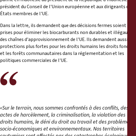
Reports
président du Conseil de l'Union européenne et aux dirigeants des
États membres de l'UE.
Press Releases
Dans la lettre, ils demandent que des décisions fermes soient
prises pour éliminer les biocarburants non durables et illégaux
Training Materials
des chaînes d'approvisionnement de l'UE. Ils demandent aussi des
protections plus fortes pour les droits humains les droits fonciers
Briefing Papers
et les forêts communautaires dans la réglementation et les
politiques commerciales de l'UE.
Legal Submissions
Declarations
Annual Reports
«Sur le terrain, nous sommes confrontés à des conflits, des
actes de harcèlement, la criminalisation, la violation des
droits humains, le déni du droit au travail et des problèmes
socio-économiques et environnementaux. Nos territoires
coutumiers sont affectés par des catastrophes écologiques