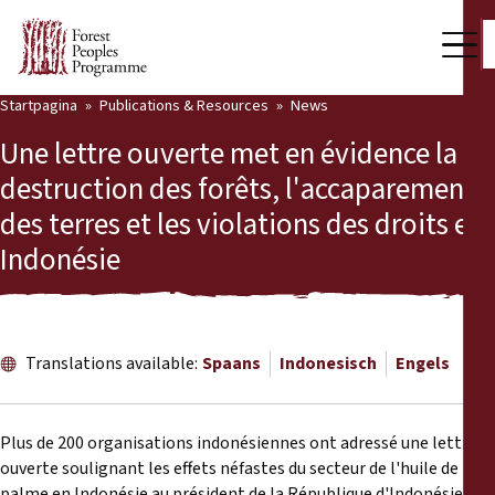
Startpagina
Publications & Resources
News
Our Work
Une lettre ouverte met en évidence la
Community Voices
destruction des forêts, l'accaparement
des terres et les violations des droits en
Partners & Countries
Indonésie
Latest News
Back
Publications & Resources
Translations available:
Spaans
Indonesisch
Engels
Publications & Resources
Who we are
Press Room
News
Plus de 200 organisations indonésiennes ont adressé une lettre
ouverte soulignant les effets néfastes du secteur de l'huile de
Support Us
palme en Indonésie au président de la République d'Indonésie, au