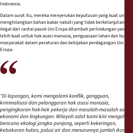
Reports
Indonesia.
Dalam surat itu, mereka menyerukan keputusan yang kuat untuk
Press Releases
menghilangkan bahan bakar nabati yang tidak berkelanjutan dan
ilegal dari rantai pasok Uni Eropa ditambah perlindungan yang
Training Materials
lebih kuat untuk hak asasi manusia, penguasaan lahan dan hutan
masyarakat dalam peraturan dan kebijakan perdagangan Uni
Eropa.
Briefing Papers
Legal Submissions
Declarations
"Di lapangan, kami mengalami konflik, gangguan,
Annual Reports
kriminalisasi dan pelanggaran hak asasi manusia,
pengingkaran hak-hak pekerja dan masalah-masalah sosial-
ekonomi dan lingkungan. Wilayah adat kami kini mengalami
bencana ekologi jangka panjang, seperti kekeringan,
kebakaran hutan, polusi air dan menurunnya jumlah ikan,