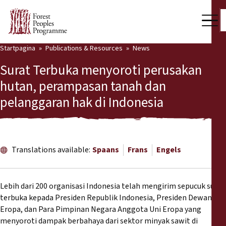
Startpagina
Publications & Resources
News
Our Work
Surat Terbuka menyoroti perusakan
Community Voices
hutan, perampasan tanah dan
pelanggaran hak di Indonesia
Partners & Countries
Latest News
Back
Publications & Resources
Translations available:
Spaans
Frans
Engels
Publications & Resources
Who we are
Lebih dari 200 organisasi Indonesia telah mengirim sepucuk surat
Press Room
terbuka kepada Presiden Republik Indonesia, Presiden Dewan Uni
News
Eropa, dan Para Pimpinan Negara Anggota Uni Eropa yang
Support Us
menyoroti dampak berbahaya dari sektor minyak sawit di