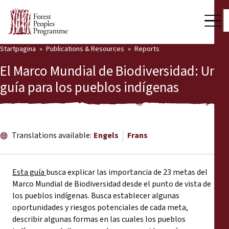
Startpagina
Publications & Resources
Reports
Our Work
El Marco Mundial de Biodiversidad: Una
Community Voices
guía para los pueblos indígenas
Partners & Countries
Latest News
Translations available:
Engels
Frans
Back
Publications & Resources
Esta guía
busca explicar las importancia de 23 metas del
Publications & Resources
Who we are
Marco Mundial de Biodiversidad desde el punto de vista de
los pueblos indígenas. Busca establecer algunas
Press Room
News
oportunidades y riesgos potenciales de cada meta,
describir algunas formas en las cuales los pueblos
Support Us