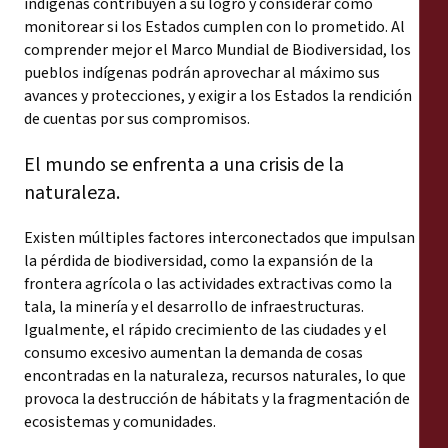
indígenas contribuyen a su logro y considerar cómo
Reports
monitorear si los Estados cumplen con lo prometido. Al
comprender mejor el Marco Mundial de Biodiversidad, los
Press Releases
pueblos indígenas podrán aprovechar al máximo sus
avances y protecciones, y exigir a los Estados la rendición
de cuentas por sus compromisos.
Training Materials
El mundo se enfrenta a una crisis de la
Briefing Papers
naturaleza.
Legal Submissions
Existen múltiples factores interconectados que impulsan
la pérdida de biodiversidad, como la expansión de la
frontera agrícola o las actividades extractivas como la
Declarations
tala, la minería y el desarrollo de infraestructuras.
Igualmente, el rápido crecimiento de las ciudades y el
Annual Reports
consumo excesivo aumentan la demanda de cosas
encontradas en la naturaleza, recursos naturales, lo que
provoca la destrucción de hábitats y la fragmentación de
ecosistemas y comunidades.