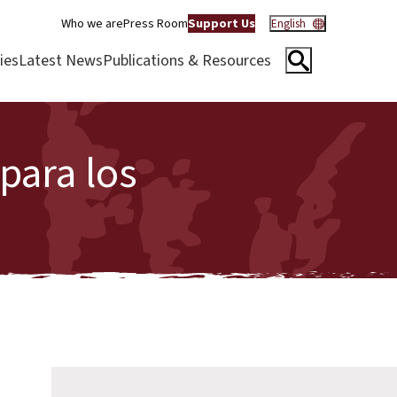
Who we are
Press Room
Support Us
English
ies
Latest News
Publications & Resources
para los