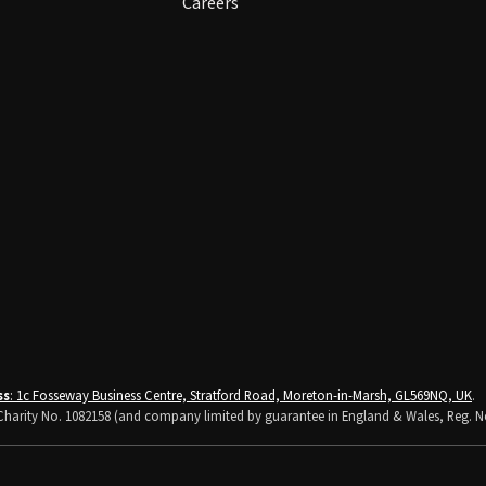
Careers
ss
: 1c Fosseway Business Centre, Stratford Road, Moreton-in-Marsh, GL569NQ, UK
.
K Charity No. 1082158 (and company limited by guarantee in England & Wales, Reg. N