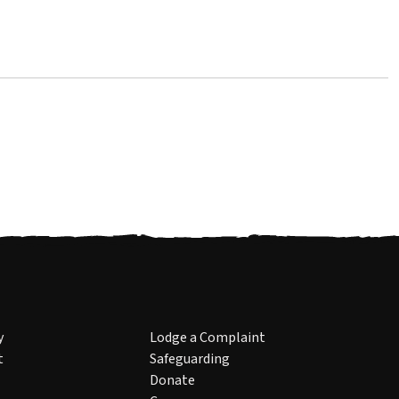
y
Lodge a Complaint
t
Safeguarding
Donate