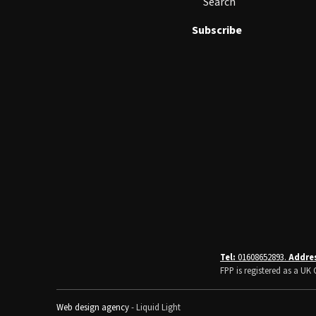
Search
Subscribe
Tel:
01608652893.
Addre
FPP is registered as a U
Web design agency
- Liquid Light