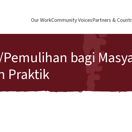
Our Work
Community Voices
Partners & Countr
n/Pemulihan bagi Masy
n Praktik