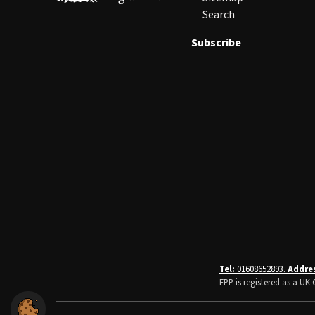
Search
Subscribe
Tel:
01608652893.
Addre
FPP is registered as a U