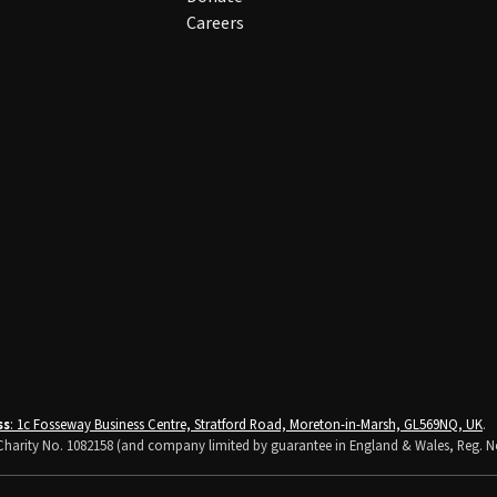
Careers
ss
: 1c Fosseway Business Centre, Stratford Road, Moreton-in-Marsh, GL569NQ, UK
.
K Charity No. 1082158 (and company limited by guarantee in England & Wales, Reg. N