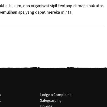
ktisi hukum, dan organisasi sipil tentang di mana hak atas
 pemulihan apa yang dapat mereka minta.
y
Lodge a Complaint
t
Safeguarding
Donate