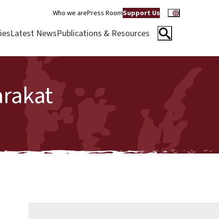
Who we are
Press Room
Support Us
ies
Latest News
Publications & Resources
arakat