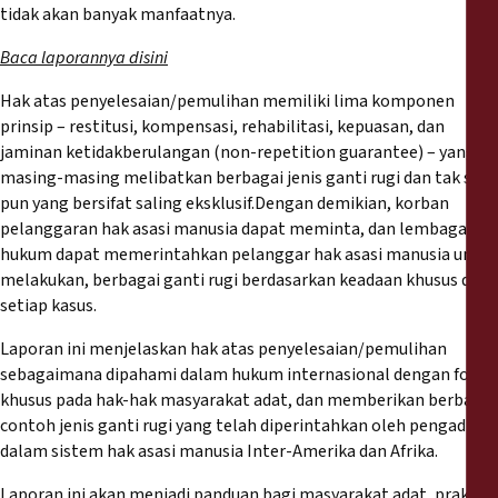
Reports
tidak akan banyak manfaatnya.
Baca laporannya disini
Press Releases
Hak atas penyelesaian/pemulihan memiliki lima komponen
prinsip – restitusi, kompensasi, rehabilitasi, kepuasan, dan
Training Materials
jaminan ketidakberulangan (non-repetition guarantee) – yang
masing-masing melibatkan berbagai jenis ganti rugi dan tak satu
Briefing Papers
pun yang bersifat saling eksklusif.Dengan demikian, korban
pelanggaran hak asasi manusia dapat meminta, dan lembaga
hukum dapat memerintahkan pelanggar hak asasi manusia untuk
Legal Submissions
melakukan, berbagai ganti rugi berdasarkan keadaan khusus dari
setiap kasus.
Declarations
Laporan ini menjelaskan hak atas penyelesaian/pemulihan
sebagaimana dipahami dalam hukum internasional dengan fokus
Annual Reports
khusus pada hak-hak masyarakat adat, dan memberikan berbagai
contoh jenis ganti rugi yang telah diperintahkan oleh pengadilan
dalam sistem hak asasi manusia Inter-Amerika dan Afrika.
Laporan ini akan menjadi panduan bagi masyarakat adat, praktisi