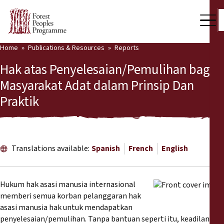
Home
Publications & Resources
Reports
Our Work
Hak atas Penyelesaian/Pemulihan bagi
Community Voices
Masyarakat Adat dalam Prinsip Dan
Praktik
Partners & Countries
Latest News
Back
Publications & Resources
Translations available:
Spanish
French
English
Publications & Resources
Who we are
Hukum hak asasi manusia internasional
Press Room
memberi semua korban pelanggaran hak
News
asasi manusia hak untuk mendapatkan
Support Us
penyelesaian/pemulihan. Tanpa bantuan seperti itu, keadilan