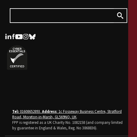
Tel:
01608652893.
Address
: 1c Fosseway Business Centre, Stratford
Road, Moreton-in-Marsh, GL569NQ, UK
.
FPP is registered as a UK Charity No. 1082158 (and company limited
by guarantee in England & Wales, Reg. No 3868836).