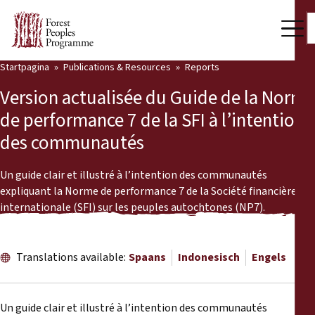
Startpagina
Publications & Resources
Reports
Our Work
Version actualisée du Guide de la Norme
Community Voices
de performance 7 de la SFI à l’intention
des communautés
Partners & Countries
Latest News
Un guide clair et illustré à l’intention des communautés
expliquant la Norme de performance 7 de la Société financière
Back
internationale (SFI) sur les peuples autochtones (NP7).
Publications & Resources
Publications & Resources
Who we are
Translations available:
Spaans
Indonesisch
Engels
Press Room
News
Support Us
Un guide clair et illustré à l’intention des communautés