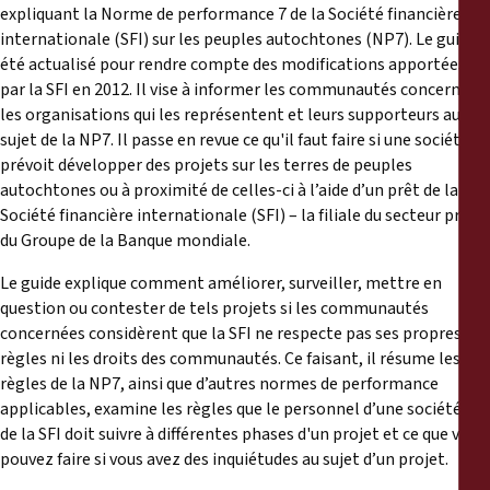
Reports
expliquant la Norme de performance 7 de la Société financière
internationale (SFI) sur les peuples autochtones (NP7). Le guide a
été actualisé pour rendre compte des modifications apportées
Press Releases
par la SFI en 2012. Il vise à informer les communautés concernées,
les organisations qui les représentent et leurs supporteurs au
Training Materials
sujet de la NP7. Il passe en revue ce qu'il faut faire si une société
prévoit développer des projets sur les terres de peuples
autochtones ou à proximité de celles-ci à l’aide d’un prêt de la
Briefing Papers
Société financière internationale (SFI) – la filiale du secteur privé
du Groupe de la Banque mondiale.
Legal Submissions
Le guide explique comment améliorer, surveiller, mettre en
question ou contester de tels projets si les communautés
Declarations
concernées considèrent que la SFI ne respecte pas ses propres
règles ni les droits des communautés. Ce faisant, il résume les
Annual Reports
règles de la NP7, ainsi que d’autres normes de performance
applicables, examine les règles que le personnel d’une société ou
de la SFI doit suivre à différentes phases d'un projet et ce que vous
pouvez faire si vous avez des inquiétudes au sujet d’un projet.