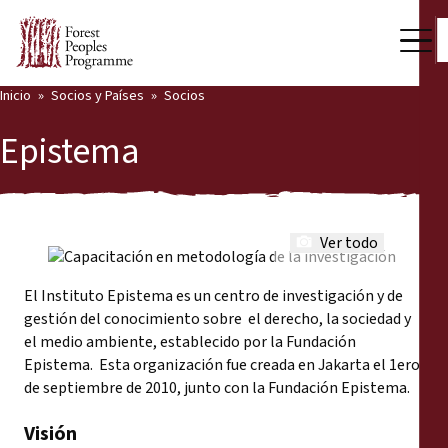
Inicio
Socios y Países
Socios
Nuestro trabajo
Epistema
Voces comunitarias
Back
Socios y Países
Ver todo
Socios y Países
Últimas noticias
El Instituto Epistema es un centro de investigación y de
Publicaciones y recursos
Socios
gestión del conocimiento sobre el derecho, la sociedad y
el medio ambiente, establecido por la Fundación
Quiénes somos
Países
Epistema. Esta organización fue creada en Jakarta el 1ero
de septiembre de 2010, junto con la Fundación Epistema.
Sala de prensa
Visión
Apóyenos