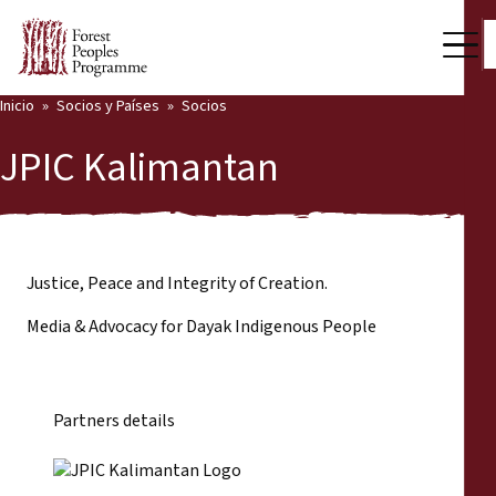
Inicio
Socios y Países
Socios
Nuestro trabajo
JPIC Kalimantan
Voces comunitarias
Back
Socios y Países
Socios y Países
Últimas noticias
Justice, Peace and Integrity of Creation.
Media & Advocacy for Dayak Indigenous People
Publicaciones y recursos
Socios
Quiénes somos
Países
Partners details
Sala de prensa
Apóyenos