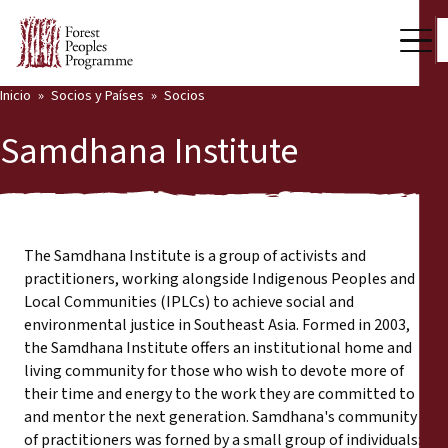
Inicio
Socios y Países
Socios
Nuestro trabajo
Samdhana Institute
Voces comunitarias
Back
Socios y Países
Socios y Países
Últimas noticias
The Samdhana Institute is a group of activists and
practitioners, working alongside Indigenous Peoples and
Publicaciones y recursos
Local Communities (IPLCs) to achieve social and
Socios
environmental justice in Southeast Asia. Formed in 2003,
Quiénes somos
the Samdhana Institute offers an institutional home and
Países
living community for those who wish to devote more of
Sala de prensa
their time and energy to the work they are committed to
and mentor the next generation. Samdhana's community
Apóyenos
of practitioners was forned by a small group of individuals: