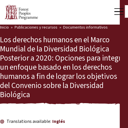
Inicio
Publicaciones y recursos
Documentos informativos
Nuestro trabajo
Los derechos humanos en el Marco
Voces comunitarias
Mundial de la Diversidad Biológica
Posterior a 2020: Opciones para integrar
Socios y Países
un enfoque basado en los derechos
Últimas noticias
humanos a fin de lograr los objetivos
del Convenio sobre la Diversidad
Back
Publicaciones y recursos
Biológica
Publicaciones y recursos
Quiénes somos
Sala de prensa
Noticias
Translations available:
Inglés
Apóyenos