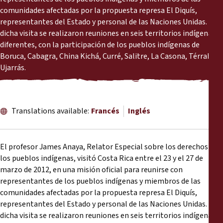
Informes
comunidades afectadas por la propuesta represa El Diquís,
representantes del Estado y personal de las Naciones Unidas. En
Comunicados de prensa
dicha visita se realizaron reuniones en seis territorios indígenas
diferentes, con la participación de los pueblos indígenas de
Boruca, Cabagra, China Kichá, Curré, Salitre, La Casona, Térraba y
Materiales de capacitación
Ujarrás.
Documentos informativos
Translations available:
Francés
Inglés
Presentaciones legales
Declaraciones
El profesor James Anaya, Relator Especial sobre los derechos de
los pueblos indígenas, visitó Costa Rica entre el 23 y el 27 de
marzo de 2012, en una misión oficial para reunirse con
Informes anuales
representantes de los pueblos indígenas y miembros de las
comunidades afectadas por la propuesta represa El Diquís,
representantes del Estado y personal de las Naciones Unidas. En
dicha visita se realizaron reuniones en seis territorios indígenas