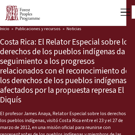
Inicio
Publicaciones y recursos
Noticias
Nuestro trabajo
Costa Rica: El Relator Especial sobre los
Voces comunitarias
derechos de los pueblos indígenas da
seguimiento a los progresos
Socios y Países
relacionados con el reconocimiento de
Últimas noticias
los derechos de los pueblos indígenas
afectados por la propuesta represa El
Back
Publicaciones y recursos
Diquís
Publicaciones y recursos
Quiénes somos
El profesor James Anaya, Relator Especial sobre los derechos de
Sala de prensa
Noticias
los pueblos indígenas, visitó Costa Rica entre el 23 y el 27 de
marzo de 2012, en una misión oficial para reunirse con
Apóyenos
representantes de los pueblos indígenas y miembros de las