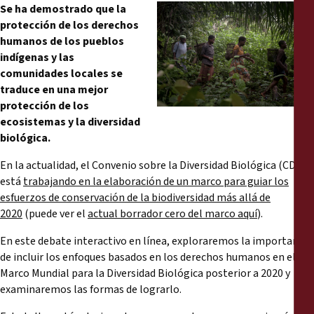
Informes
Se ha demostrado que la
protección de los derechos
humanos de los pueblos
Comunicados de prensa
indígenas y las
comunidades locales se
Materiales de capacitación
traduce en una mejor
protección de los
ecosistemas y la diversidad
Documentos informativos
biológica.
Presentaciones legales
En la actualidad, el Convenio sobre la Diversidad Biológica (CDB)
está
trabajando en la elaboración de un marco para guiar los
esfuerzos de conservación de la biodiversidad más allá de
Declaraciones
2020
(puede ver el
actual borrador cero del marco aquí
).
Informes anuales
En este debate interactivo en línea, exploraremos la importancia
de incluir los enfoques basados en los derechos humanos en el
Marco Mundial para la Diversidad Biológica posterior a 2020 y
examinaremos las formas de lograrlo.