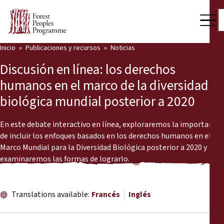
Inicio
Publicaciones y recursos
Noticias
Nuestro trabajo
Discusión en línea: los derechos
Voces comunitarias
humanos en el marco de la diversidad
biológica mundial posterior a 2020
Socios y Países
Últimas noticias
En este debate interactivo en línea, exploraremos la importancia
de incluir los enfoques basados en los derechos humanos en el
Back
Marco Mundial para la Diversidad Biológica posterior a 2020 y
Publicaciones y recursos
examinaremos las formas de lograrlo.
Publicaciones y recursos
Quiénes somos
Sala de prensa
Translations available:
Francés
Inglés
Noticias
Apóyenos