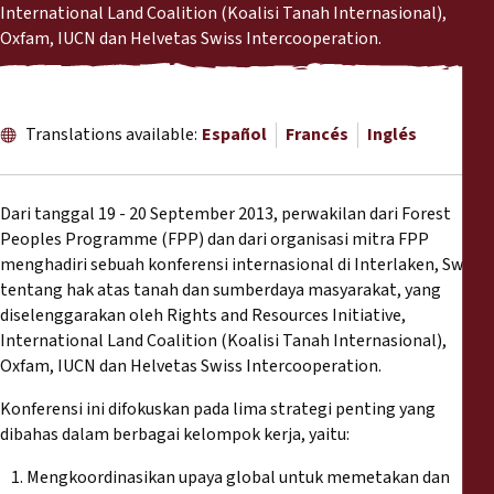
Informes
International Land Coalition (Koalisi Tanah Internasional),
Oxfam, IUCN dan Helvetas Swiss Intercooperation.
Comunicados de prensa
Materiales de capacitación
Translations available:
Español
Francés
Inglés
Documentos informativos
Dari tanggal 19 - 20 September 2013, perwakilan dari Forest
Peoples Programme (FPP) dan dari organisasi mitra FPP
Presentaciones legales
menghadiri sebuah konferensi internasional di Interlaken, Swiss,
tentang hak atas tanah dan sumberdaya masyarakat, yang
diselenggarakan oleh Rights and Resources Initiative,
Declaraciones
International Land Coalition (Koalisi Tanah Internasional),
Oxfam, IUCN dan Helvetas Swiss Intercooperation.
Informes anuales
Konferensi ini difokuskan pada lima strategi penting yang
dibahas dalam berbagai kelompok kerja, yaitu:
Mengkoordinasikan upaya global untuk memetakan dan