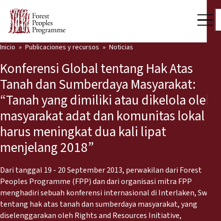
Inicio
Publicaciones y recursos
Noticias
Nuestro trabajo
Konferensi Global tentang Hak Atas
Voces comunitarias
Tanah dan Sumberdaya Masyarakat:
“Tanah yang dimiliki atau dikelola oleh
Socios y Países
masyarakat adat dan komunitas lokal
Últimas noticias
harus meningkat dua kali lipat
menjelang 2018”
Back
Publicaciones y recursos
Publicaciones y recursos
Quiénes somos
Dari tanggal 19 - 20 September 2013, perwakilan dari Forest
Peoples Programme (FPP) dan dari organisasi mitra FPP
Sala de prensa
menghadiri sebuah konferensi internasional di Interlaken, Swiss,
Noticias
tentang hak atas tanah dan sumberdaya masyarakat, yang
Apóyenos
diselenggarakan oleh Rights and Resources Initiative,