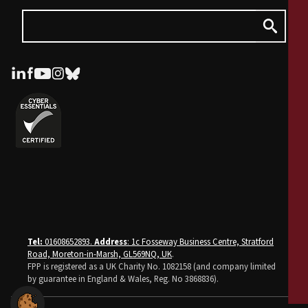
Tel:
01608652893.
Address
: 1c Fosseway Business Centre, Stratford
Road, Moreton-in-Marsh, GL569NQ, UK
.
FPP is registered as a UK Charity No. 1082158 (and company limited
by guarantee in England & Wales, Reg. No 3868836).