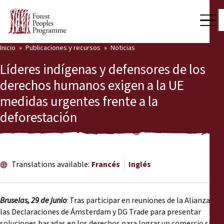
Inicio
Publicaciones y recursos
Noticias
Nuestro trabajo
Líderes indígenas y defensores de los
Voces comunitarias
derechos humanos exigen a la UE
medidas urgentes frente a la
Socios y Países
deforestación
Últimas noticias
Back
Publicaciones y recursos
Translations available:
Francés
Inglés
Publicaciones y recursos
Quiénes somos
Sala de prensa
Noticias
Bruselas, 29 de junio
: Tras participar en reuniones de la Alianza de
las Declaraciones de Ámsterdam y DG Trade para presentar
Apóyenos
soluciones basadas en los derechos para lograr un comercio sin