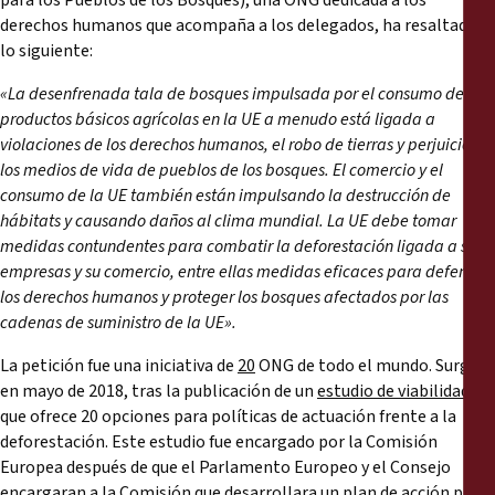
para los Pueblos de los Bosques), una ONG dedicada a los
derechos humanos que acompaña a los delegados, ha resaltado
lo siguiente:
«La desenfrenada tala de bosques impulsada por el consumo de
productos básicos agrícolas en la UE a menudo está ligada a
violaciones de los derechos humanos, el robo de tierras y perjuicios a
los medios de vida de pueblos de los bosques. El comercio y el
consumo de la UE también están impulsando la destrucción de
hábitats y causando daños al clima mundial. La UE debe tomar
medidas contundentes para combatir la deforestación ligada a sus
empresas y su comercio, entre ellas medidas eficaces para defender
los derechos humanos y proteger los bosques afectados por las
cadenas de suministro de la UE».
La petición fue una iniciativa de
2
0
ONG de todo el mundo. Surgió
en mayo de 2018, tras la publicación de un
estudio de viabilidad
que ofrece 20 opciones para políticas de actuación frente a la
deforestación. Este estudio fue encargado por la Comisión
Europea después de que el Parlamento Europeo y el Consejo
encargaran
a la Comisión que desarrollara un plan de acción para