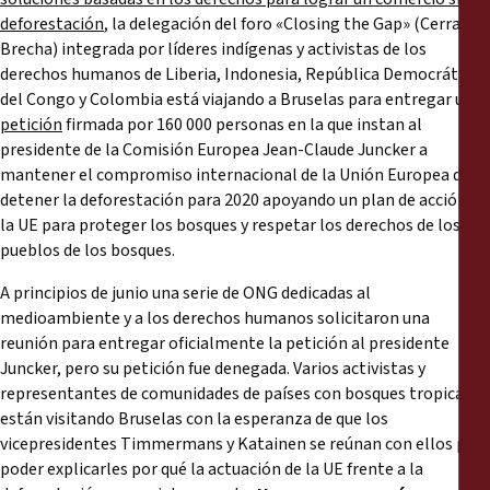
Informes
deforestación
, la delegación del foro «Closing the Gap» (Cerrar la
Brecha) integrada por líderes indígenas y activistas de los
Comunicados de prensa
derechos humanos de Liberia, Indonesia, República Democrática
del Congo y Colombia está viajando a Bruselas para entregar una
petición
firmada por 160 000 personas en la que instan al
Materiales de capacitación
presidente de la Comisión Europea Jean-Claude Juncker a
mantener el compromiso internacional de la Unión Europea de
Documentos informativos
detener la deforestación para 2020 apoyando un plan de acción de
la UE para proteger los bosques y respetar los derechos de los
pueblos de los bosques.
Presentaciones legales
A principios de junio una serie de ONG dedicadas al
Declaraciones
medioambiente y a los derechos humanos solicitaron una
reunión para entregar oficialmente la petición al presidente
Juncker, pero su petición fue denegada. Varios activistas y
Informes anuales
representantes de comunidades de países con bosques tropicales
están visitando Bruselas con la esperanza de que los
vicepresidentes Timmermans y Katainen se reúnan con ellos para
poder explicarles por qué la actuación de la UE frente a la