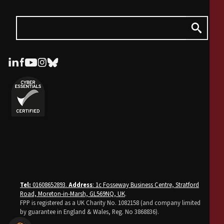
Tel:
01608652893.
Address
: 1c Fosseway Business Centre, Stratford
Road, Moreton-in-Marsh, GL569NQ, UK
.
FPP is registered as a UK Charity No. 1082158 (and company limited
by guarantee in England & Wales, Reg. No 3868836).