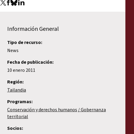
Informes
Comunicados de prensa
Información General
Materiales de capacitación
Tipo de recurso:
News
Documentos informativos
Fecha de publicación:
Presentaciones legales
10 enero 2011
Región:
Declaraciones
Tailandia
Programas:
Informes anuales
Conservación y derechos humanos
Gobernanza
territorial
Socios: