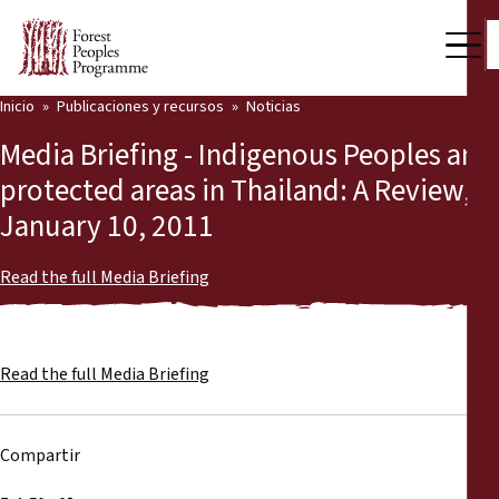
Inicio
Publicaciones y recursos
Noticias
Nuestro trabajo
Media Briefing - Indigenous Peoples and
Voces comunitarias
protected areas in Thailand: A Review,
January 10, 2011
Socios y Países
Últimas noticias
Read the full Media Briefing
Back
Publicaciones y recursos
Read the full Media Briefing
Publicaciones y recursos
Quiénes somos
Sala de prensa
Noticias
Compartir
Apóyenos