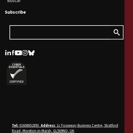
Buscar
Subscribe
Tel:
01608652893.
Address
: 1c Fosseway Business Centre, Stratford
Road, Moreton-in-Marsh, GL569NQ, UK
.