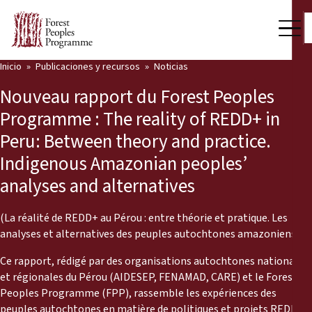
Inicio
Publicaciones y recursos
Noticias
Nuestro trabajo
Nouveau rapport du Forest Peoples
Voces comunitarias
Programme : The reality of REDD+ in
Peru: Between theory and practice.
Socios y Países
Indigenous Amazonian peoples’
Últimas noticias
analyses and alternatives
Back
Publicaciones y recursos
(La réalité de REDD+ au Pérou : entre théorie et pratique. Les
analyses et alternatives des peuples autochtones amazoniens)
Publicaciones y recursos
Quiénes somos
Ce rapport, rédigé par des organisations autochtones nationales
Sala de prensa
et régionales du Pérou (AIDESEP, FENAMAD, CARE) et le Forest
Noticias
Peoples Programme (FPP), rassemble les expériences des
Apóyenos
peuples autochtones en matière de politiques et projets REDD en