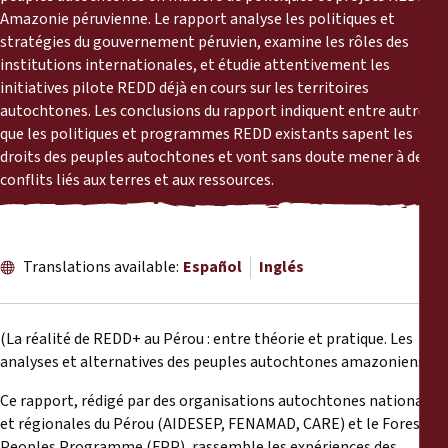
Informes
Amazonie péruvienne. Le rapport analyse les politiques et
stratégies du gouvernement péruvien, examine les rôles des
Comunicados de prensa
institutions internationales, et étudie attentivement les
initiatives pilote REDD déjà en cours sur les territoires
autochtones. Les conclusions du rapport indiquent entre autres
Materiales de capacitación
que les politiques et programmes REDD existants sapent les
droits des peuples autochtones et vont sans doute mener à des
Documentos informativos
conflits liés aux terres et aux ressources.
Presentaciones legales
Translations available:
Español
Inglés
Declaraciones
(La réalité de REDD+ au Pérou : entre théorie et pratique. Les
Informes anuales
analyses et alternatives des peuples autochtones amazoniens)
Ce rapport, rédigé par des organisations autochtones nationales
et régionales du Pérou (AIDESEP, FENAMAD, CARE) et le Forest
Peoples Programme (FPP), rassemble les expériences des