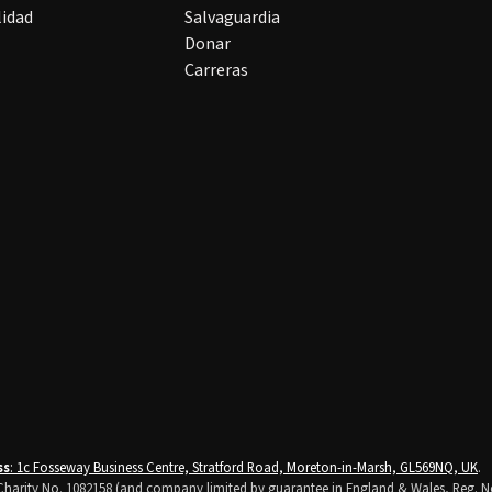
lidad
Salvaguardia
Donar
Carreras
ss
: 1c Fosseway Business Centre, Stratford Road, Moreton-in-Marsh, GL569NQ, UK
.
K Charity No. 1082158 (and company limited by guarantee in England & Wales, Reg. N