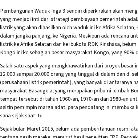
Pembangunan Waduk Inga 3 sendiri diperkirakan akan mengha
yang menjadi inti dari strategi pembiayaan pemerintah ada
listrik yang akan dihasilkan oleh waduk ini ke Afrika Selata
dalam jangka panjang, ke Nigeria. Meskipun ada rencana un
listrik ke Afrika Selatan dan ke ibukota RDK Kinshasa, belum
Kongo ini ke sebagian besar masyarakat Kongo, yang 90% di 
Salah satu aspek yang mengkhawatirkan dari proyek besar i
12.000 sampai 20.000 orang yang tinggal di dalam dan di s
(perusahaan listrik pemerintah), yang banyak di antaranya 
masyarakat Basangela, yang merupakan pribumi lembah Bund
tempat tersebut di tahun 1960-an, 1970-an dan 1980-an unt
seizin pemimpin marga adat, para pendatang ini membuka k
sana sejak saat itu.
Sejak bulan Maret 2015, belum ada pemberitahuan resmi at
tentang nasib mereka, menurut hasil penelitian FPP. Perwa