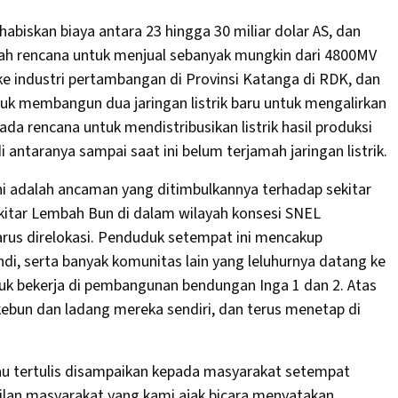
biskan biaya antara 23 hingga 30 miliar dolar AS, dan
lah rencana untuk menjual sebanyak mungkin dari 4800MV
n, ke industri pertambangan di Provinsi Katanga di RDK, dan
tuk membangun dua jaringan listrik baru untuk mengalirkan
 ada rencana untuk mendistribusikan listrik hasil produksi
antaranya sampai saat ini belum terjamah jaringan listrik.
ni adalah ancaman yang ditimbulkannya terhadap sekitar
ekitar Lembah Bun di dalam wilayah konsesi SNEL
harus direlokasi. Penduduk setempat ini mencakup
i, serta banyak komunitas lain yang leluhurnya datang ke
uk bekerja di pembangunan bendungan Inga 1 dan 2. Atas
ebun dan ladang mereka sendiri, dan terus menetap di
au tertulis disampaikan kepada masyarakat setempat
kilan masyarakat yang kami ajak bicara menyatakan