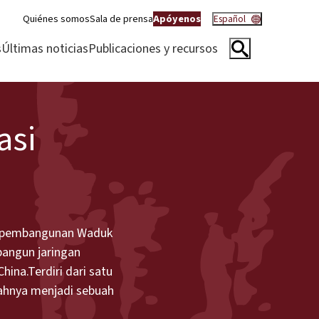
Quiénes somos
Sala de prensa
Apóyenos
Español
s
Últimas noticias
Publicaciones y recursos
asi
uk pembangunan Waduk
bangun jaringan
hina.Terdiri dari satu
ahnya menjadi sebuah