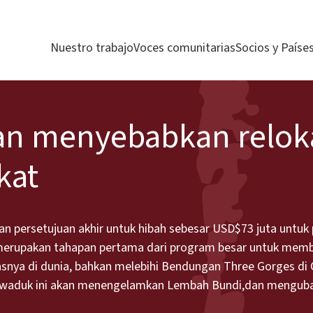
Nuestro trabajo
Voces comunitarias
Socios y Paíse
an menyebabkan relok
kat
an persetujuan akhir untuk hibah sebesar USD$73 juta unt
3 merupakan tahapan pertama dari program besar untuk mem
tasnya di dunia, bahkan melebihi Bendungan Three Gorges di C
r, waduk ini akan menengelamkan Lembah Bundi,dan mengub