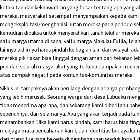
ketakutan dan kekhawatiran yang besar tentang apa yang ak
mereka, masyarakat setempat menyampaikan kepada kami ce
mengeksploitasi/menghabisi hutan mereka pada periode s
kemudian dipaksa untuk menyerahkan tanah leluhur mereka k
satu marga utama di sana, yaitu marga Makuku-Futila, tel
lainnya akhirnya harus pindah ke bagian lain dari wilayah
mereka pikir akan bisa tinggal dengan aman dari tekanan le
pun dari seluruh masyarakat yang terkena dampak ini mene
atas dampak negatif pada komunitas-komunitas mereka.
Siklus ini tampaknya akan berulang dengan adanya pembang
yang lebih merusak. Seorang warga dari desa Lubuaku meng
tidak menerima apa-apa, dan sekarang kami diberitahu bah
sepenuhnya, dan selamanya. Apa yang akan terjadi pada ka
menambahkan:"Jika kami harus pindah, kami harus bisa tingg
menjaga mata pencaharian kami, dan identitias budaya kami.
dari orang tua yang bekerja di pembangunan waduk Inga 1