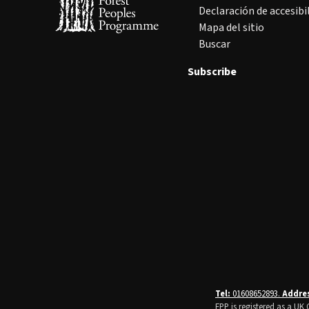
Declaración de accesibi
Mapa del sitio
Buscar
Subscribe
Tel:
01608652893.
Addre
FPP is registered as a U