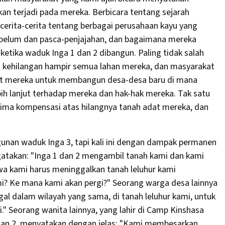
an terjadi pada mereka. Berbicara tentang sejarah
rita-cerita tentang berbagai perusahaan kayu yang
ebelum dan pasca-penjajahan, dan bagaimana mereka
etika waduk Inga 1 dan 2 dibangun. Paling tidak salah
ah kehilangan hampir semua lahan mereka, dan masyarakat
 adat mereka untuk membangun desa-desa baru di mana
bih lanjut terhadap mereka dan hak-hak mereka. Tak satu
rima kompensasi atas hilangnya tanah adat mereka, dan
unan waduk Inga 3, tapi kali ini dengan dampak permanen
atakan: "Inga 1 dan 2 mengambil tanah kami dan kami
wa kami harus meninggalkan tanah leluhur kami
mi? Ke mana kami akan pergi?" Seorang warga desa lainnya
al dalam wilayah yang sama, di tanah leluhur kami, untuk
" Seorang wanita lainnya, yang lahir di Camp Kinshasa
 dan 2, menyatakan dengan jelas: "Kami membesarkan