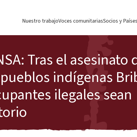
Nuestro trabajo
Voces comunitarias
Socios y Paíse
: Tras el asesinato 
s pueblos indígenas Bri
cupantes ilegales sean
torio