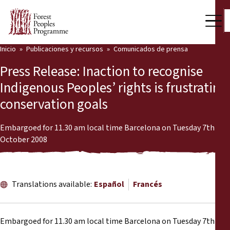
Inicio
Publicaciones y recursos
Comunicados de prensa
Nuestro trabajo
Press Release: Inaction to recognise
Voces comunitarias
Indigenous Peoples’ rights is frustrating
conservation goals
Socios y Países
Últimas noticias
Embargoed for 11.30 am local time Barcelona on Tuesday 7th
October 2008
Back
Publicaciones y recursos
Publicaciones y recursos
Quiénes somos
Translations available:
Español
Francés
Sala de prensa
Noticias
Embargoed for 11.30 am local time Barcelona on Tuesday 7th
Apóyenos