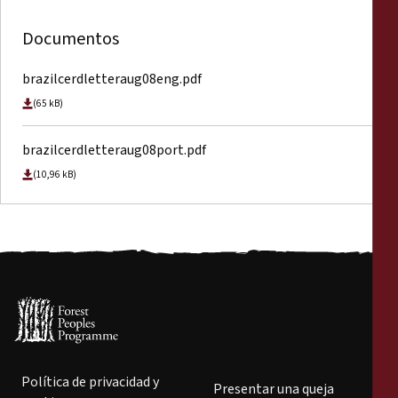
Documentos
brazilcerdletteraug08eng.pdf
(65 kB)
brazilcerdletteraug08port.pdf
(10,96 kB)
Política de privacidad y
Presentar una queja