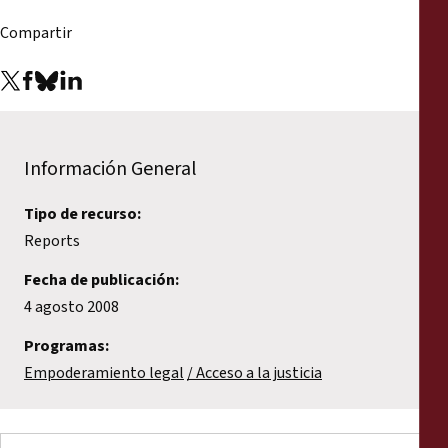
Informes
Compartir
Comunicados de prensa
Materiales de capacitación
Información General
Documentos informativos
Tipo de recurso:
Presentaciones legales
Reports
Fecha de publicación:
Declaraciones
4 agosto 2008
Informes anuales
Programas:
Empoderamiento legal
Acceso a la justicia