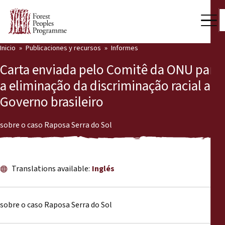
Inicio
Publicaciones y recursos
Informes
Nuestro trabajo
Carta enviada pelo Comitê da ONU para
Voces comunitarias
a eliminação da discriminação racial ao
Governo brasileiro
Socios y Países
Últimas noticias
sobre o caso Raposa Serra do Sol
Back
Publicaciones y recursos
Translations available:
Inglés
Publicaciones y recursos
Quiénes somos
Sala de prensa
Noticias
sobre o caso Raposa Serra do Sol
Apóyenos