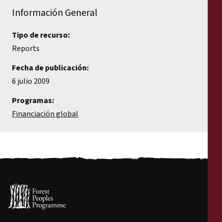
Informes
Información General
Comunicados de prensa
Tipo de recurso:
Reports
Materiales de capacitación
Fecha de publicación:
6 julio 2009
Documentos informativos
Programas:
Financiación global
Presentaciones legales
Declaraciones
Informes anuales