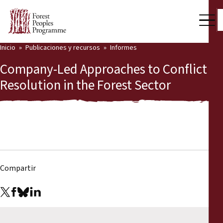
Inicio
Publicaciones y recursos
Informes
Nuestro trabajo
Company-Led Approaches to Conflict
Voces comunitarias
Resolution in the Forest Sector
Socios y Países
Últimas noticias
Back
Publicaciones y recursos
Compartir
Publicaciones y recursos
Quiénes somos
Sala de prensa
Noticias
Apóyenos