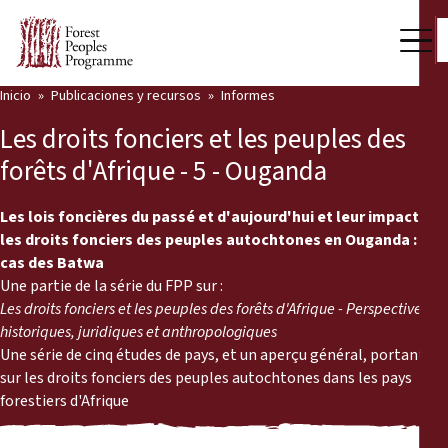
Inicio
Publicaciones y recursos
Informes
Nuestro trabajo
Les droits fonciers et les peuples des
Voces comunitarias
forêts d'Afrique - 5 - Ouganda
Socios y Países
Les lois foncières du passé et d'aujourd'hui et leur impact sur
les droits fonciers des peuples autochtones en Ouganda : Le
Últimas noticias
cas des Batwa
Une partie de la série du FPP sur :
Back
Publicaciones y recursos
Les droits fonciers et les peuples des forêts d'Afrique - Perspectives
historiques, juridiques et anthropologiques
Publicaciones y recursos
Quiénes somos
Une série de cinq études de pays, et un aperçu général, portant
sur les droits fonciers des peuples autochtones dans les pays
Sala de prensa
Noticias
forestiers d'Afrique
Apóyenos