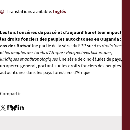
Informes
Translations available:
Inglés
Comunicados de prensa
Les lois foncières du passé et d'aujourd'hui et leur impact sur
Materiales de capacitación
les droits fonciers des peuples autochtones en Ouganda : Le
cas des Batwa
Une partie de la série du FPP sur :
Les droits fonciers
Documentos informativos
et les peuples des forêts d'Afrique - Perspectives historiques,
juridiques et anthropologiques
Une série de cinq études de pays, et
un aperçu général, portant sur les droits fonciers des peuples
Presentaciones legales
autochtones dans les pays forestiers d'Afrique
Declaraciones
Compartir
Informes anuales