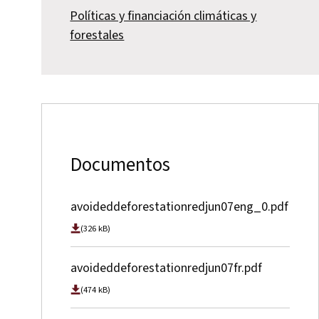
Políticas y financiación climáticas y
forestales
Documentos
avoideddeforestationredjun07eng_0.pdf
(326 kB)
avoideddeforestationredjun07fr.pdf
(474 kB)