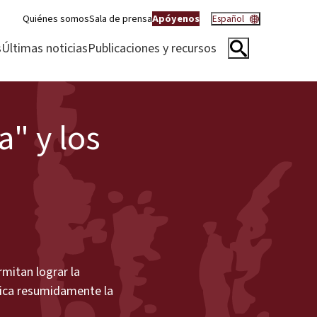
Quiénes somos
Sala de prensa
Apóyenos
Español
s
Últimas noticias
Publicaciones y recursos
a" y los
rmitan lograr la
lica resumidamente la