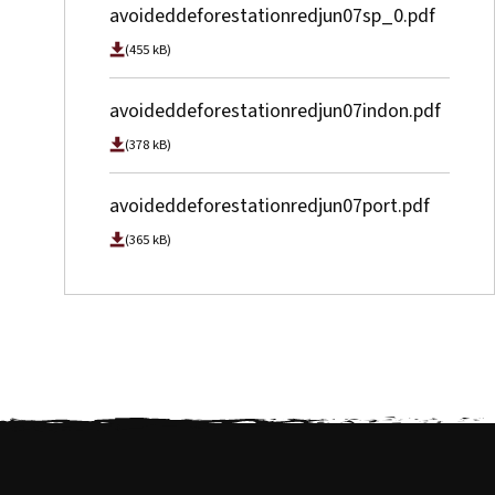
avoideddeforestationredjun07sp_0.pdf
(455 kB)
avoideddeforestationredjun07indon.pdf
(378 kB)
avoideddeforestationredjun07port.pdf
(365 kB)