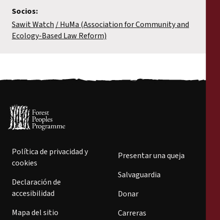
Socios:
Sawit Watch
HuMa (Association for Community and
Ecology-Based Law Reform)
Política de privacidad y
Presentar una queja
cookies
Salvaguardia
Declaración de
accesibilidad
Donar
Mapa del sitio
Carreras