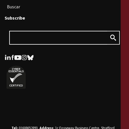
Buscar
Subscribe
Tel:
01608652893.
Address
: 1c Fosseway Business Centre, Stratford