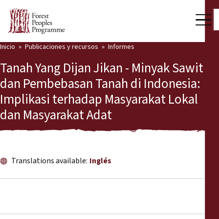
Inicio
Publicaciones y recursos
Informes
Nuestro trabajo
Tanah Yang Dijan Jikan - Minyak Sawit
Voces comunitarias
dan Pembebasan Tanah di Indonesia:
Implikasi terhadap Masyarakat Lokal
Socios y Países
dan Masyarakat Adat
Últimas noticias
Back
Publicaciones y recursos
Translations available:
Inglés
Publicaciones y recursos
Quiénes somos
Sala de prensa
Noticias
Apóyenos