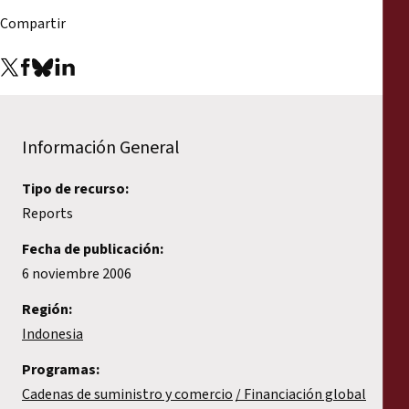
Informes
Compartir
Comunicados de prensa
Materiales de capacitación
Información General
Documentos informativos
Tipo de recurso:
Presentaciones legales
Reports
Fecha de publicación:
Declaraciones
6 noviembre 2006
Región:
Informes anuales
Indonesia
Programas:
Cadenas de suministro y comercio
Financiación global