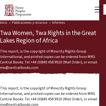
Inicio
Publicaciones y recursos
Informes
Nuestro trabajo
Twa Women, Twa Rights in the Great
Voces comunitarias
Lakes Region of Africa
Socios y Países
This report, is the copyright of Minority Rights Group
International, and printed copies can be ordered from MRG
Últimas noticias
Central Books: Tel +44 (0)845 458 9910 (Mail Order), or email
mo@centralbooks.com
Back
Publicaciones y recursos
Publicaciones y recursos
Quiénes somos
This report, is the copyright of Minority Rights Group
Sala de prensa
International, and printed copies can be ordered from MRG
Noticias
Central Books: Tel +44 (0)845 458 9910 (Mail Order), or email
Apóyenos
mo@centralbooks.com