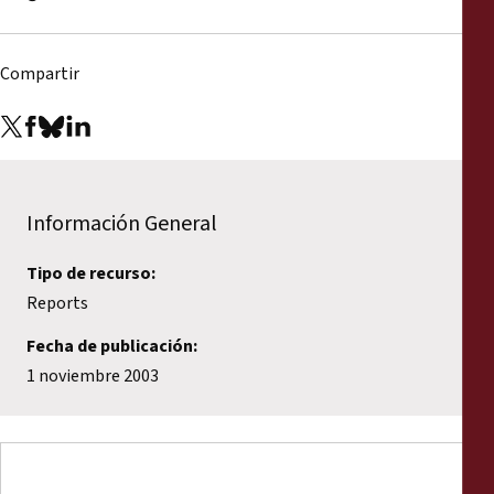
Informes
Comunicados de prensa
Compartir
Materiales de capacitación
Documentos informativos
Información General
Presentaciones legales
Tipo de recurso:
Reports
Declaraciones
Fecha de publicación:
1 noviembre 2003
Informes anuales