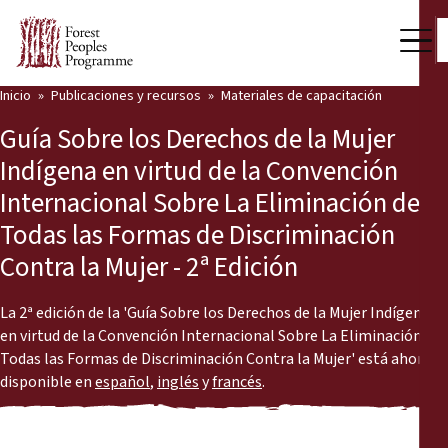
Inicio
Publicaciones y recursos
Materiales de capacitación
Nuestro trabajo
Guía Sobre los Derechos de la Mujer
Voces comunitarias
Indígena en virtud de la Convención
Internacional Sobre La Eliminación de
Socios y Países
Todas las Formas de Discriminación
Últimas noticias
Contra la Mujer - 2ª Edición
Back
Publicaciones y recursos
La 2ª edición de la 'Guía Sobre los Derechos de la Mujer Indígena
en virtud de la Convención Internacional Sobre La Eliminación de
Publicaciones y recursos
Quiénes somos
Todas las Formas de Discriminación Contra la Mujer' está ahora
disponible en
español
,
inglés
y
francés
.
Sala de prensa
Noticias
Apóyenos