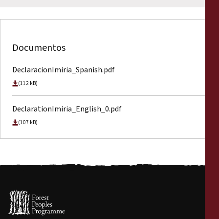
Documentos
DeclaracionImiria_Spanish.pdf
(112 kB)
DeclarationImiria_English_0.pdf
(107 kB)