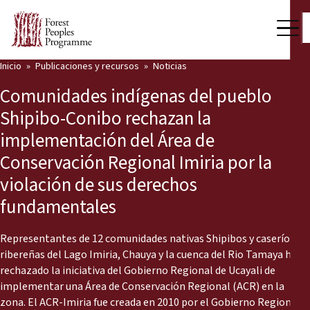
Inicio
Publicaciones y recursos
Noticias
Nuestro trabajo
Comunidades indígenas del pueblo
Voces comunitarias
Shipibo-Conibo rechazan la
implementación del Área de
Socios y Países
Conservación Regional Imiria por la
Últimas noticias
violación de sus derechos
fundamentales
Back
Publicaciones y recursos
Publicaciones y recursos
Quiénes somos
Representantes de 12 comunidades nativas Shipibos y caseríos
ribereñas del Lago Imiria, Chauya y la cuenca del Rio Tamaya han
Sala de prensa
rechazado la iniciativa del Gobierno Regional de Ucayali de
Noticias
implementar una Área de Conservación Regional (ACR) en la
Apóyenos
zona. El ACR-Imiria fue creada en 2010 por el Gobierno Regional