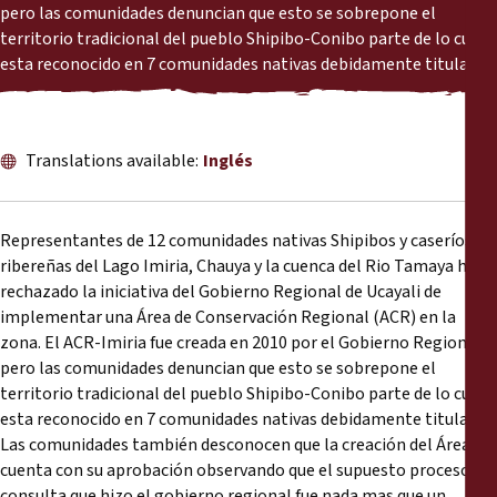
Informes
pero las comunidades denuncian que esto se sobrepone el
territorio tradicional del pueblo Shipibo-Conibo parte de lo cual
esta reconocido en 7 comunidades nativas debidamente tituladas.
Comunicados de prensa
Materiales de capacitación
Translations available:
Inglés
Documentos informativos
Representantes de 12 comunidades nativas Shipibos y caseríos
Presentaciones legales
ribereñas del Lago Imiria, Chauya y la cuenca del Rio Tamaya han
rechazado la iniciativa del Gobierno Regional de Ucayali de
implementar una Área de Conservación Regional (ACR) en la
Declaraciones
zona. El ACR-Imiria fue creada en 2010 por el Gobierno Regional
pero las comunidades denuncian que esto se sobrepone el
Informes anuales
territorio tradicional del pueblo Shipibo-Conibo parte de lo cual
esta reconocido en 7 comunidades nativas debidamente tituladas.
Las comunidades también desconocen que la creación del Área
cuenta con su aprobación observando que el supuesto proceso de
consulta que hizo el gobierno regional fue nada mas que un