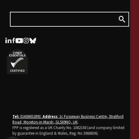
Tel:
01608652893.
Address
: 1c Fosseway Business Centre, Stratford
Road, Moreton-in-Marsh, GL569NQ, UK
.
FPP is registered as a UK Charity No. 1082158 (and company limited
by guarantee in England & Wales, Reg. No 3868836).