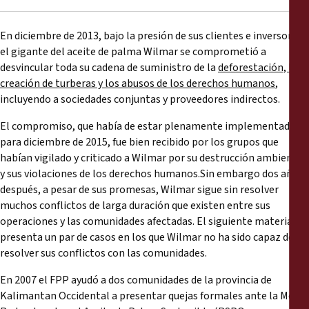
Informes
En diciembre de 2013, bajo la presión de sus clientes e inversores,
Comunicados de prensa
el gigante del aceite de palma Wilmar se comprometió a
desvincular toda su cadena de suministro de la
deforestación, la
Materiales de capacitación
creación de turberas y los abusos de los derechos humanos
,
incluyendo a sociedades conjuntas y proveedores indirectos.
Documentos informativos
El compromiso, que había de estar plenamente implementado
para diciembre de 2015, fue bien recibido por los grupos que
habían vigilado y criticado a Wilmar por su destrucción ambiental
Presentaciones legales
y sus violaciones de los derechos humanos.Sin embargo dos años
después, a pesar de sus promesas, Wilmar sigue sin resolver
Declaraciones
muchos conflictos de larga duración que existen entre sus
operaciones y las comunidades afectadas. El siguiente material
Informes anuales
presenta un par de casos en los que Wilmar no ha sido capaz de
resolver sus conflictos con las comunidades.
En 2007 el FPP ayudó a dos comunidades de la provincia de
Kalimantan Occidental a presentar quejas formales ante la Mesa