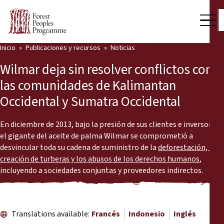
Inicio
Publicaciones y recursos
Noticias
Nuestro trabajo
Wilmar deja sin resolver conflictos con
Voces comunitarias
las comunidades de Kalimantan
Occidental y Sumatra Occidental
Socios y Países
Últimas noticias
En diciembre de 2013, bajo la presión de sus clientes e inversores,
el gigante del aceite de palma Wilmar se comprometió a
Back
desvincular toda su cadena de suministro de la
deforestación, la
Publicaciones y recursos
creación de turberas y los abusos de los derechos humanos
,
incluyendo a sociedades conjuntas y proveedores indirectos.
Publicaciones y recursos
Quiénes somos
Sala de prensa
Noticias
Translations available:
Francés
Indonesio
Inglés
Apóyenos