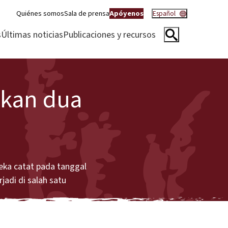
Quiénes somos
Sala de prensa
Apóyenos
Español
s
Últimas noticias
Publicaciones y recursos
akan dua
eka catat pada tanggal
adi di salah satu