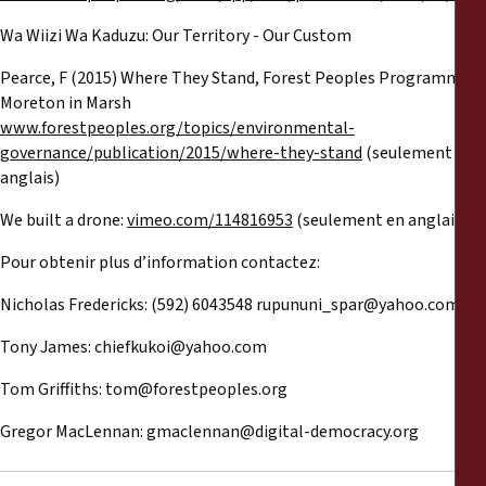
Wa Wiizi Wa Kaduzu: Our Territory - Our Custom
Pearce, F (2015) Where They Stand, Forest Peoples Programme,
Moreton in Marsh
www.forestpeoples.org/topics/environmental-
governance/publication/2015/where-they-stand
(seulement en
anglais)
We built a drone:
vimeo.com/114816953
(seulement en anglais)
Pour obtenir plus d’information contactez:
Nicholas Fredericks: (592) 6043548
rupununi_spar@yahoo.com
Tony James:
chiefkukoi@yahoo.com
Tom Griffiths:
tom@forestpeoples.org
Gregor MacLennan:
gmaclennan@digital-democracy.org