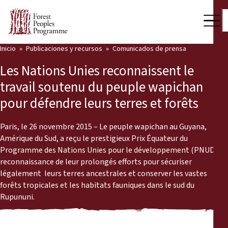
Inicio
Publicaciones y recursos
Comunicados de prensa
Nuestro trabajo
Les Nations Unies reconnaissent le
Voces comunitarias
travail soutenu du peuple wapichan
pour défendre leurs terres et forêts
Socios y Países
Últimas noticias
Paris, le 26 novembre 2015 – Le peuple wapichan au Guyana,
Amérique du Sud, a reçu le prestigieux Prix Équateur du
Back
Programme des Nations Unies pour le développement (PNUD) en
Publicaciones y recursos
reconnaissance de leur prolongés efforts pour sécuriser
légalement leurs terres ancestrales et conserver les vastes
Publicaciones y recursos
Quiénes somos
forêts tropicales et les habitats fauniques dans le sud du
Rupununi.
Sala de prensa
Noticias
Apóyenos