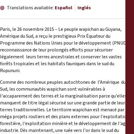
Informes
Translations available:
Español
Inglés
Comunicados de prensa
Paris, le 26 novembre 2015 – Le peuple wapichan au Guyana,
Materiales de capacitación
Amérique du Sud, a reçu le prestigieux Prix Équateur du
Programme des Nations Unies pour le développement (PNUD) en
reconnaissance de leur prolongés efforts pour sécuriser
Documentos informativos
légalement leurs terres ancestrales et conserver les vastes
forêts tropicales et les habitats fauniques dans le sud du
Presentaciones legales
Rupununi.
Comme des nombreux peuples autochtones de l’Amérique du
Declaraciones
Sud, les communautés wapichan sont vulnérables à
l'accaparement des terres et la marginalisation parce qu'elles
Informes anuales
manquent de titre légal sécurisé sur une grande partie de leurs
terres traditionnelles. Le territoire wapichan est menacé par des
méga projets routiers et des plans externes pour l'exploitation
forestière, l'exploitation minière et le développement de l'agro-
industrie. Dès maintenant, une ruée vers l'or dans le sud du