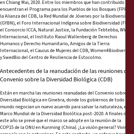
en Chiang Mai, 2020. Entre los miembros que han contribuido se
encuentran el Programa para los Pueblos de los Bosques (FPP),
la Alianza del CDB, la Red Mundial de Jóvenes por la Biodiversidad
(GYBN), el Foro Internacional Indígena sobre Biodiversidad (FIIB),
el Consorcio ICCA, Natural Justice, la Fundación Tebtebba, WWF
Internacional, el Instituto Raoul Wallenberg de Derechos
Humanos y Derecho Humanitario, Amigos de la Tierra
Internacional, el Caucus de Mujeres del CDB, Women4Biodiversity
y SwedBio del Centro de Resiliencia de Estocolmo.
Antecedentes de la reanudación de las reuniones del
Convenio sobre la Diversidad Biológica (CDB)
Están en marcha las reuniones reanudadas del Convenio sobre la
Diversidad Biológica en Ginebra, donde los gobiernos de todo el
mundo negocian un nuevo acuerdo para salvar la naturaleza, el
Marco Mundial de la Diversidad Biolótica post-2020. A finales de
este año se prevé que el marco se adopte en la reunión de la
COP15 de la ONU en Kunming (China). ¿La visión general? Vivir en