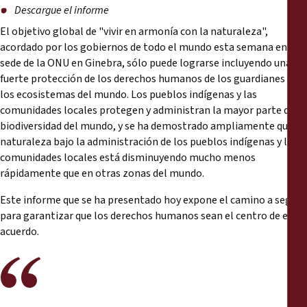
Informes
Descargue el informe
El objetivo global de "vivir en armonía con la naturaleza",
Comunicados de prensa
acordado por los gobiernos de todo el mundo esta semana en la
sede de la ONU en Ginebra, sólo puede lograrse incluyendo una
fuerte protección de los derechos humanos de los guardianes de
Materiales de capacitación
los ecosistemas del mundo. Los pueblos indígenas y las
comunidades locales protegen y administran la mayor parte de la
Documentos informativos
biodiversidad del mundo, y se ha demostrado ampliamente que la
naturaleza bajo la administración de los pueblos indígenas y las
comunidades locales está disminuyendo mucho menos
Presentaciones legales
rápidamente que en otras zonas del mundo.
Declaraciones
Este informe que se ha presentado hoy expone el camino a seguir
para garantizar que los derechos humanos sean el centro de este
acuerdo.
Informes anuales