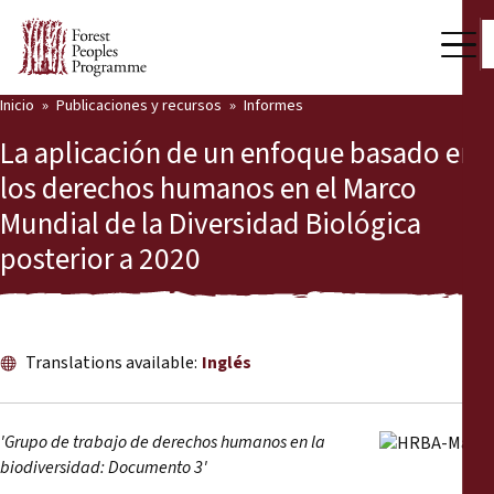
Inicio
Publicaciones y recursos
Informes
Nuestro trabajo
La aplicación de un enfoque basado en
Voces comunitarias
los derechos humanos en el Marco
Mundial de la Diversidad Biológica
Socios y Países
posterior a 2020
Últimas noticias
Back
Publicaciones y recursos
Translations available:
Inglés
Publicaciones y recursos
Quiénes somos
Sala de prensa
Noticias
'Grupo de trabajo de derechos humanos en la
biodiversidad: Documento 3'
Apóyenos