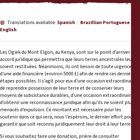
Reports
Press Releases
Translations available:
Spanish
Brazillian Portuguese
English
Training Materials
Les Ogiek du Mont Elgon, au Kenya, sont sur le point d’arriver à un
Briefing Papers
accord juridique qui permettra que leurs terres ancestrales leur
soient restituées. Néanmoins, ils ont besoin de toute urgence
Legal Submissions
d'une aide financière (environ 5000 £) afin de rendre ces dernières
étapes possibles. Il s’agit pour eux d'une occasion extraordinaire
de reprendre possession de leur terre et de conserver leurs
Declarations
moyens de subsistance durables, d’une occasion extraordinaire
d’obtenir une reconnaissance juridique afin qu’ils ne soient plus
Annual Reports
menacés d’expulsion. Ce montant est nécessaire pour les
soutenir dans ce qui sera, nous l’espérons, le dernier effort pour
garantir que soit reconnu juridiquement leur droit à leur terre.
Si vous souhaitez faire une donation, prière de consulter