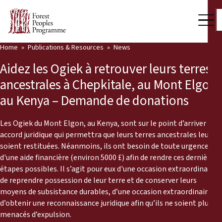
Home
Publications & Resources
News
Our Work
Aidez les Ogiek à retrouver leurs terres
Community Voices
ancestrales à Chepkitale, au Mont Elgon
au Kenya – Demande de donations
Partners & Countries
Latest News
Les Ogiek du Mont Elgon, au Kenya, sont sur le point d’arriver à un
accord juridique qui permettra que leurs terres ancestrales leur
Back
soient restituées. Néanmoins, ils ont besoin de toute urgence
Publications & Resources
d'une aide financière (environ 5000 £) afin de rendre ces dernières
étapes possibles. Il s’agit pour eux d'une occasion extraordinaire
Publications & Resources
Who we are
de reprendre possession de leur terre et de conserver leurs
moyens de subsistance durables, d’une occasion extraordinaire
Press Room
News
d’obtenir une reconnaissance juridique afin qu’ils ne soient plus
Support Us
menacés d’expulsion.