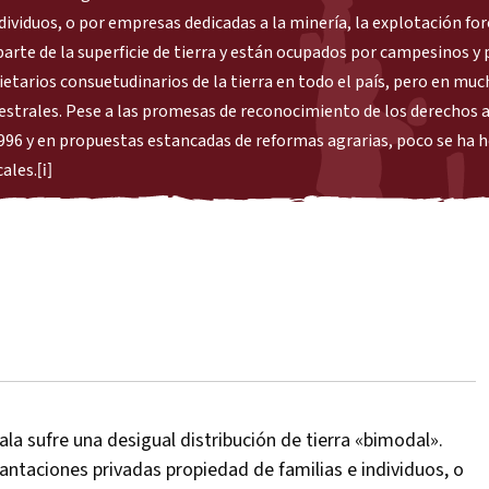
dividuos, o por empresas dedicadas a la minería, la explotación for
arte de la superficie de tierra y están ocupados por campesinos y
etarios consuetudinarios de la tierra en todo el país, pero en mu
estrales. Pese a las promesas de reconocimiento de los derechos a 
1996 y en propuestas estancadas de reformas agrarias, poco se ha 
cales.
[i]
a sufre una desigual distribución de tierra «bimodal».
lantaciones privadas propiedad de familias e individuos, o