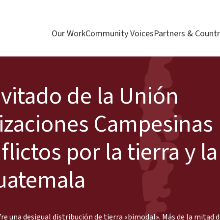
Our Work
Community Voices
Partners & Countr
nvitado de la Unión
izaciones Campesinas
ictos por la tierra y l
Guatemala
 una desigual distribución de tierra «bimodal». Más de la mitad de 