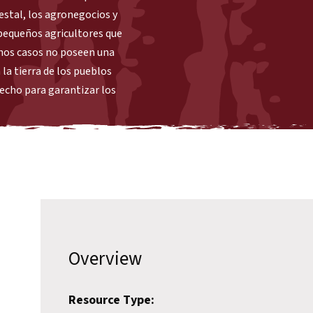
estal, los agronegocios y
 pequeños agricultores que
chos casos no poseen una
la tierra de los pueblos
hecho para garantizar los
Overview
Resource Type: