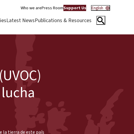
Who we are
Press Room
Support Us
English
ies
Latest News
Publications & Resources
 (UVOC)
a lucha
la tierra de este país