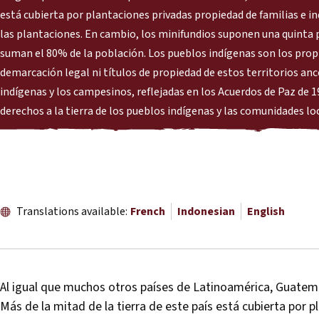
está cubierta por plantaciones privadas propiedad de familias e in
las plantaciones. En cambio, los minifundios suponen una quinta p
suman el 80% de la población. Los pueblos indígenas son los propi
demarcación legal ni títulos de propiedad de estos territorios anc
indígenas y los campesinos, reflejadas en los Acuerdos de Paz de 
derechos a la tierra de los pueblos indígenas y las comunidades lo
Translations available:
French
Indonesian
English
Al igual que muchos otros países de Latinoamérica, Guatemal
Más de la mitad de la tierra de este país está cubierta por p