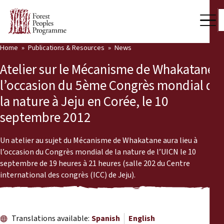
Home
Publications & Resources
News
Our Work
Atelier sur le Mécanisme de Whakatane à
Community Voices
l’occasion du 5ème Congrès mondial de
la nature à Jeju en Corée, le 10
Partners & Countries
septembre 2012
Latest News
Un atelier au sujet du Mécanisme de Whakatane aura lieu à
Back
Publications & Resources
l’occasion du Congrès mondial de la nature de l’UICN le 10
septembre de 19 heures à 21 heures (salle 202 du Centre
Publications & Resources
Who we are
international des congrès (ICC) de Jeju).
Press Room
News
Support Us
Translations available:
Spanish
English