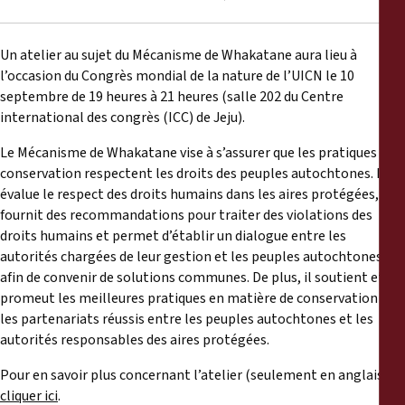
Reports
Un atelier au sujet du Mécanisme de Whakatane aura lieu à
Press Releases
l’occasion du Congrès mondial de la nature de l’UICN le 10
septembre de 19 heures à 21 heures (salle 202 du Centre
Training Materials
international des congrès (ICC) de Jeju).
Le Mécanisme de Whakatane vise à s’assurer que les pratiques de
Briefing Papers
conservation respectent les droits des peuples autochtones. Il
évalue le respect des droits humains dans les aires protégées,
Legal Submissions
fournit des recommandations pour traiter des violations des
droits humains et permet d’établir un dialogue entre les
autorités chargées de leur gestion et les peuples autochtones,
Declarations
afin de convenir de solutions communes. De plus, il soutient et
promeut les meilleures pratiques en matière de conservation et
Annual Reports
les partenariats réussis entre les peuples autochtones et les
autorités responsables des aires protégées.
Pour en savoir plus concernant l’atelier (seulement en anglais),
cliquer ici
.