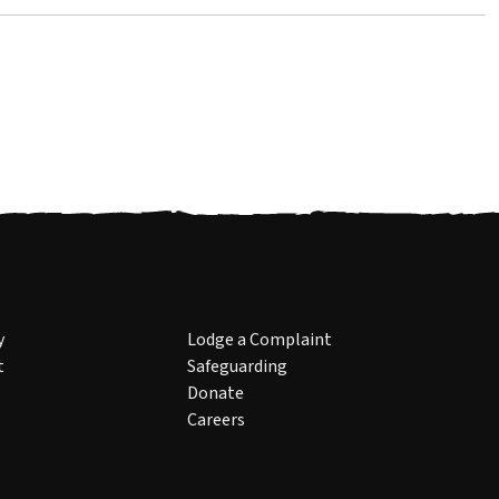
y
Lodge a Complaint
t
Safeguarding
Donate
Careers