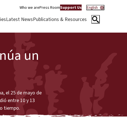
Who we are
Press Room
Support Us
English
ies
Latest News
Publications & Resources
inúa un
na, el 25 de mayo de
dió entre 10 y 13
co tiempo.