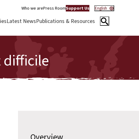
Who we are
Press Room
Support Us
English
ies
Latest News
Publications & Resources
difficile
Overview