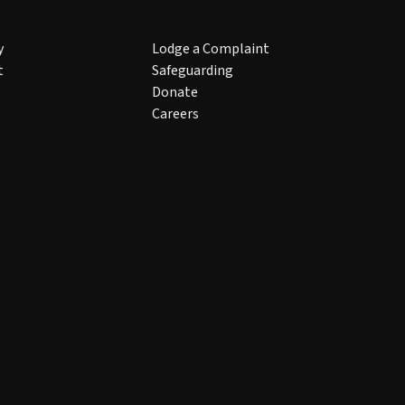
y
Lodge a Complaint
t
Safeguarding
Donate
Careers